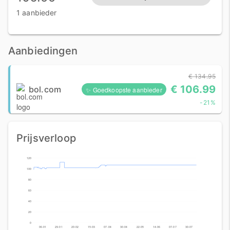
1 aanbieder
Aanbiedingen
€ 134.95
€ 106.99
bol.com
✨ Goedkoopste aanbieder
-21%
Prijsverloop
120
100
80
60
40
20
0
06-01
29-01
20-02
15-03
07-04
30-04
22-05
14-06
07-07
30-07