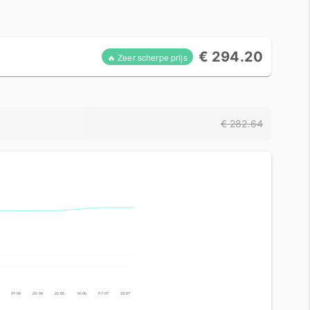
€ 294.20
🔥 Zeer scherpe prijs
€ 282.64
07-04
29-04
22-05
14-06
07-07
29-07