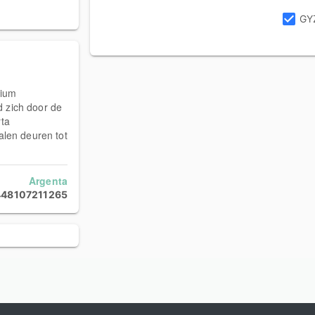
GY
nium
 zich door de
rta
alen deuren tot
Argenta
448107211265