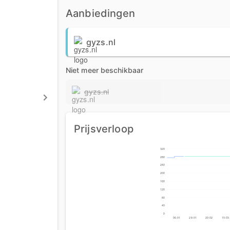
Aanbiedingen
gyzs.nl
Niet meer beschikbaar
gyzs.nl
Prijsverloop
320
280
240
200
160
120
80
40
0
06-01
28-01
20-02
15-03