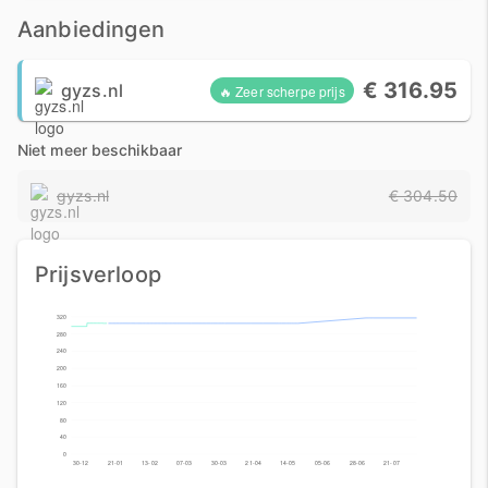
Aanbiedingen
€ 316.95
gyzs.nl
🔥 Zeer scherpe prijs
Niet meer beschikbaar
gyzs.nl
€ 304.50
Prijsverloop
320
280
240
200
160
120
80
40
0
30-12
21-01
13-02
07-03
30-03
21-04
14-05
05-06
28-06
21-07