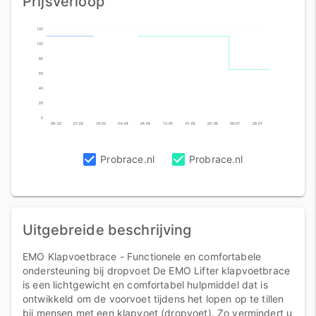
Prijsverloop
120
100
80
60
40
20
0
08-02
27-02
18-03
06-04
24-04
13-05
01-06
20-06
09-07
28-07
Probrace.nl
Probrace.nl
Uitgebreide beschrijving
EMO Klapvoetbrace - Functionele en comfortabele
ondersteuning bij dropvoet De EMO Lifter klapvoetbrace
is een lichtgewicht en comfortabel hulpmiddel dat is
ontwikkeld om de voorvoet tijdens het lopen op te tillen
bij mensen met een klapvoet (dropvoet). Zo vermindert u