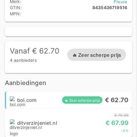
Fisura
Merk:
GTIN:
8435436719516
MPN:
Vanaf € 62.70
🔥 Zeer scherpe prijs
4 aanbieders
Aanbiedingen
€ 62.70
bol.com
🔥 Zeer scherpe prijs
€ 70.99
€ 67.99
ditverzinjeniet.nl
-4%