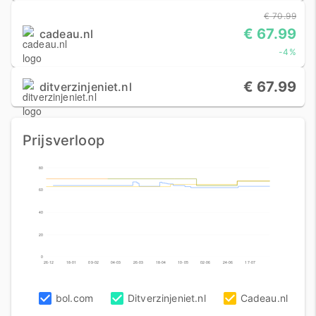
€ 70.99
€ 67.99
cadeau.nl
-4%
€ 67.99
ditverzinjeniet.nl
Prijsverloop
80
60
40
20
0
26-12
18-01
09-02
04-03
26-03
18-04
10-05
02-06
24-06
17-07
bol.com
Ditverzinjeniet.nl
Cadeau.nl