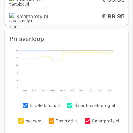
€ 99.95
smartprofy.nl
Prijsverloop
100
80
60
40
20
0
05-01
28-01
20-02
14-03
06-04
29-04
22-05
13-06
06-07
29-07
Into-led.com/nl
Smarthomekoning.nl
bol.com
Thatsled.nl
Smartprofy.nl