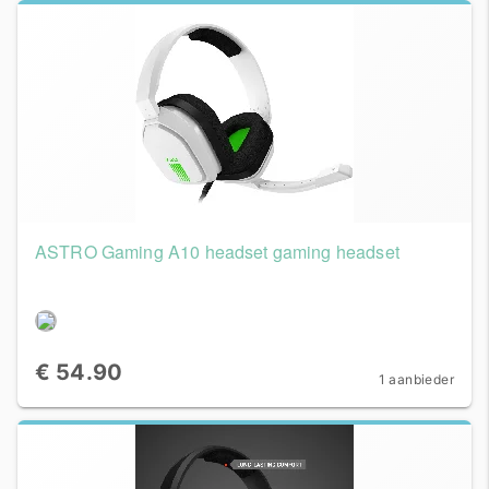
ASTRO Gaming A10 headset gaming headset
€ 54.90
1 aanbieder