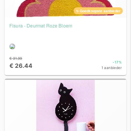
✨ Goedkoopste aanbieder
Fisura - Deurmat Roze Bloem
€ 31.99
-17%
€ 26.44
1 aanbieder