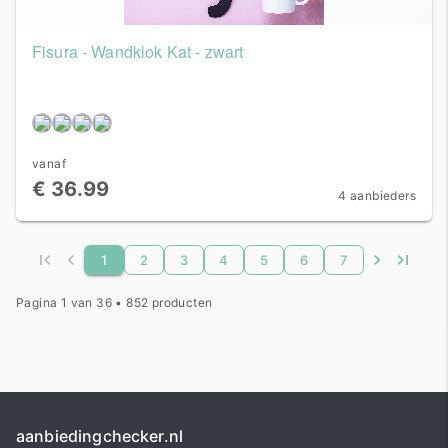
Fisura - Wandklok Kat - zwart
vanaf
€ 36.99
4 aanbieders
1
2
3
4
5
6
7
Pagina 1 van 36 • 852 producten
aanbiedingchecker.nl