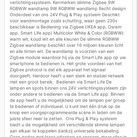
verlichtingssysteem. Kenmerken slimme Zigbee 9W
RGBWW wandlamp 9W RGBWW wandlamp Recht design
Onderdeel van ons 24V Plug & Play systeem Geschikt
voor wandmontage zoals schutting, waar geen 230v
beschikbaar is Bediening via Zigbee (IKEA app, Osram
app. Smart Life app) Multicolor White & Color (RGBWW):
warm wit, koud wit en alle kleuren De slimme RGBWW
Zigbee wandlamp beschikt over 16 miljoen kleuren licht
en alle tinten wit. De wandlamp is voorzien van een
Zigbee module waardoor hij via de Smart Life app op uw
smartphone te bedienen is. Het grote voordeel van het
Zigbee protocol is dat elk apparaat het signaal
doorgeeft, hierdoor heeft u een sterk en stabiel netwerk
met een groot bereik. Bedienen via Smart Life De
lampen en spots binnen ons 24V verlichtingssysteem zijn
onder andere te bedienen via de Smart Life app. Binnen
de app heeft u de mogelijkheid om de lampen per groep
te bedienen of individueel. U kunt met één druk op de
knop een voorgeprogrammeerde scène in laden om de
juiste sfeer neer te zetten. Ons Plug & Play systeem
biedt u de mogelijkheid om verschillende slimme lampen
aan elkaar te koppelen dankzij universele bekabeling.
Geen gedoe met losse adapters en snoeren, maar alles in