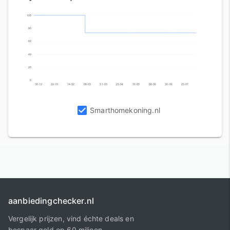
100
80
60
40
20
0
30-12
22-01
14-02
08-03
31-03
23-04
16-05
08-06
30-06
23-07
Smarthomekoning.nl
aanbiedingchecker.nl
Vergelijk prijzen, vind échte deals en
bespaar geld op 60 miljoen