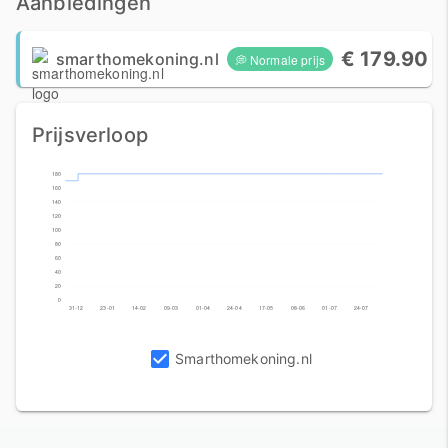
Aanbiedingen
€ 179.90
smarthomekoning.nl
💭 Normale prijs
Prijsverloop
180
160
140
120
100
80
60
40
20
0
31-12
23-01
14-02
09-03
01-04
24-04
17-05
08-06
01-07
24-07
Smarthomekoning.nl