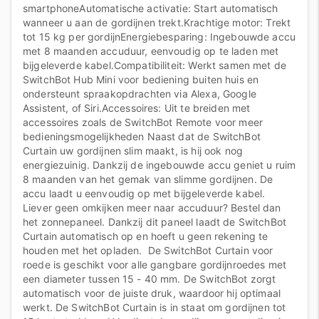
smartphoneAutomatische activatie: Start automatisch
wanneer u aan de gordijnen trekt.Krachtige motor: Trekt
tot 15 kg per gordijnEnergiebesparing: Ingebouwde accu
met 8 maanden accuduur, eenvoudig op te laden met
bijgeleverde kabel.Compatibiliteit: Werkt samen met de
SwitchBot Hub Mini voor bediening buiten huis en
ondersteunt spraakopdrachten via Alexa, Google
Assistent, of Siri.Accessoires: Uit te breiden met
accessoires zoals de SwitchBot Remote voor meer
bedieningsmogelijkheden Naast dat de SwitchBot
Curtain uw gordijnen slim maakt, is hij ook nog
energiezuinig. Dankzij de ingebouwde accu geniet u ruim
8 maanden van het gemak van slimme gordijnen. De
accu laadt u eenvoudig op met bijgeleverde kabel.
Liever geen omkijken meer naar accuduur? Bestel dan
het zonnepaneel. Dankzij dit paneel laadt de SwitchBot
Curtain automatisch op en hoeft u geen rekening te
houden met het opladen. De SwitchBot Curtain voor
roede is geschikt voor alle gangbare gordijnroedes met
een diameter tussen 15 - 40 mm. De SwitchBot zorgt
automatisch voor de juiste druk, waardoor hij optimaal
werkt. De SwitchBot Curtain is in staat om gordijnen tot