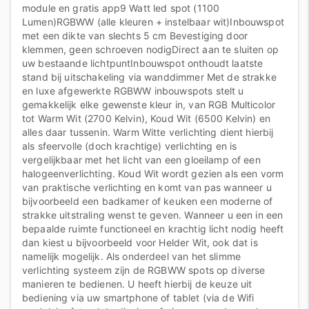
module en gratis app9 Watt led spot (1100
Lumen)RGBWW (alle kleuren + instelbaar wit)Inbouwspot
met een dikte van slechts 5 cm Bevestiging door
klemmen, geen schroeven nodigDirect aan te sluiten op
uw bestaande lichtpuntInbouwspot onthoudt laatste
stand bij uitschakeling via wanddimmer Met de strakke
en luxe afgewerkte RGBWW inbouwspots stelt u
gemakkelijk elke gewenste kleur in, van RGB Multicolor
tot Warm Wit (2700 Kelvin), Koud Wit (6500 Kelvin) en
alles daar tussenin. Warm Witte verlichting dient hierbij
als sfeervolle (doch krachtige) verlichting en is
vergelijkbaar met het licht van een gloeilamp of een
halogeenverlichting. Koud Wit wordt gezien als een vorm
van praktische verlichting en komt van pas wanneer u
bijvoorbeeld een badkamer of keuken een moderne of
strakke uitstraling wenst te geven. Wanneer u een in een
bepaalde ruimte functioneel en krachtig licht nodig heeft
dan kiest u bijvoorbeeld voor Helder Wit, ook dat is
namelijk mogelijk. Als onderdeel van het slimme
verlichting systeem zijn de RGBWW spots op diverse
manieren te bedienen. U heeft hierbij de keuze uit
bediening via uw smartphone of tablet (via de Wifi