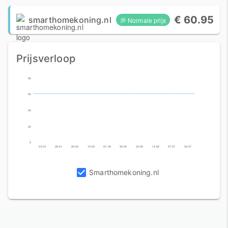
€ 60.95
smarthomekoning.nl
💭 Normale prijs
Prijsverloop
80
60
40
20
0
05-01
28-01
20-02
15-03
07-04
30-04
23-05
14-06
07-07
30-07
Smarthomekoning.nl