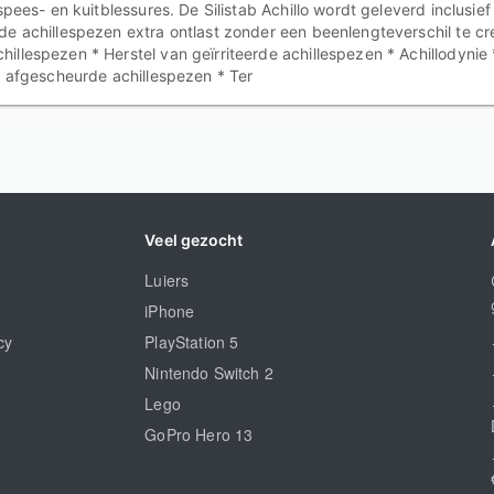
spees- en kuitblessures. De Silistab Achillo wordt geleverd inclusie
de achillespezen extra ontlast zonder een beenlengteverschil te cr
llespezen * Herstel van geïrriteerde achillespezen * Achillodynie *
al afgescheurde achillespezen * Ter
Veel gezocht
Luiers
iPhone
cy
PlayStation 5
Nintendo Switch 2
Lego
GoPro Hero 13