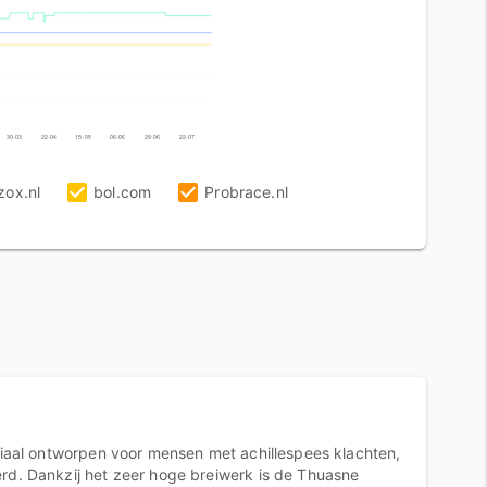
30-03
22-04
15-05
06-06
29-06
22-07
zox.nl
bol.com
Probrace.nl
eciaal ontworpen voor mensen met achillespees klachten,
erd. Dankzij het zeer hoge breiwerk is de Thuasne