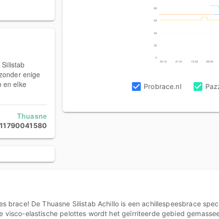
80
60
40
20
0
 Silistab
30-12
21-01
13-02
08-03
 zonder enige
n en elke
Probrace.nl
Paz
Thuasne
111790041580
pees brace! De Thuasne Silistab Achillo is een achillespeesbrace sp
de visco-elastische pelottes wordt het geïrriteerde gebied gemasse