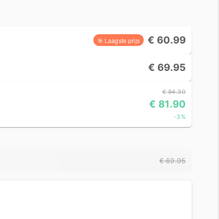
€ 60.99
🎯 Laagste prijs
€ 69.95
€ 84.30
€ 81.90
-3%
€ 69.95