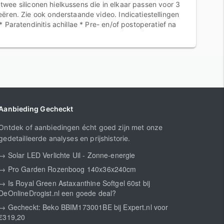
f twee siliconen hielkussens die in elkaar passen voor 3
eëren. Zie ook onderstaande video. Indicatiestellingen
 Paratendinitis achillae * Pre- en/of postoperatief na
Aanbieding Gecheckt
Ontdek of aanbiedingen écht goed zijn met onze
gedetailleerde analyses en prijshistorie.
→ Solar LED Verlichte Uil - Zonne-energie
→ Pro Garden Rozenboog 140x36x240cm
→ Is Royal Green Astaxanthine Softgel 60st bij
DeOnlineDrogist.nl een goede deal?
→ Gecheckt: Beko BBIM173001BE bij Expert.nl voor
€319,20