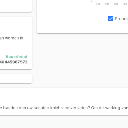
0
05-01
27-01
19-02
13-03
Probra
kan worden in
Bauerfeind
46445967573
 de banden van uw secutec kniebrace versleten? Om de werking va