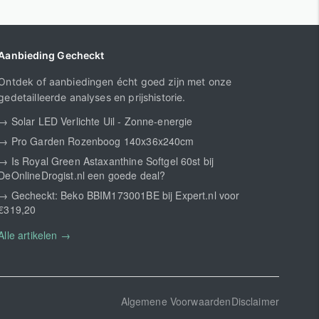
Aanbieding Gecheckt
Ontdek of aanbiedingen écht goed zijn met onze
gedetailleerde analyses en prijshistorie.
→ Solar LED Verlichte Uil - Zonne-energie
→ Pro Garden Rozenboog 140x36x240cm
→ Is Royal Green Astaxanthine Softgel 60st bij
DeOnlineDrogist.nl een goede deal?
→ Gecheckt: Beko BBIM173001BE bij Expert.nl voor
€319,20
Alle artikelen →
Algemene Voorwaarden
Disclaimer