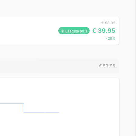
€ 53.95
€ 39.95
🎯 Laagste prijs
-26%
€ 53.95