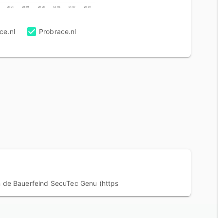
05-04
28-04
20-05
12-06
04-07
27-07
ce.nl
Probrace.nl
n de Bauerfeind SecuTec Genu (https