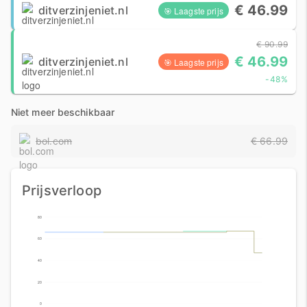
€ 46.99
ditverzinjeniet.nl
🎯 Laagste prijs
€ 90.99
€ 46.99
ditverzinjeniet.nl
🎯 Laagste prijs
-48%
Niet meer beschikbaar
bol.com
€ 66.99
Prijsverloop
80
60
40
20
0