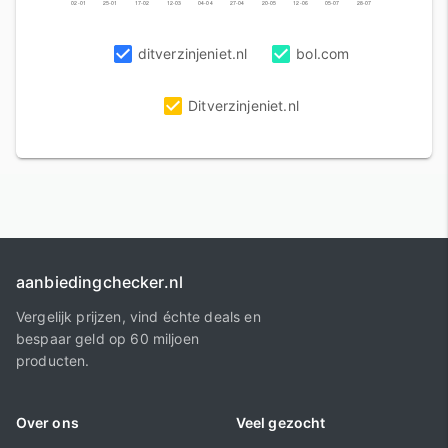
02-01
25-01
17-02
12-03
04-04
27-04
20-05
12-06
05-07
28-07
ditverzinjeniet.nl
bol.com
Ditverzinjeniet.nl
aanbiedingchecker.nl
Vergelijk prijzen, vind échte deals en
bespaar geld op 60 miljoen
producten.
Over ons
Veel gezocht