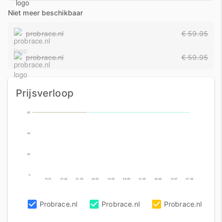
Niet meer beschikbaar
probrace.nl
€ 59.95
probrace.nl
€ 59.95
Prijsverloop
60
40
20
0
15-01
07-02
01-03
24-03
15-04
08-05
31-05
22-06
15-07
07-08
Probrace.nl
Probrace.nl
Probrace.nl