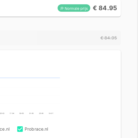
€ 84.95
💭 Normale prijs
€ 84.95
25-03
17-04
09-05
01-06
23-06
16-07
ce.nl
Probrace.nl