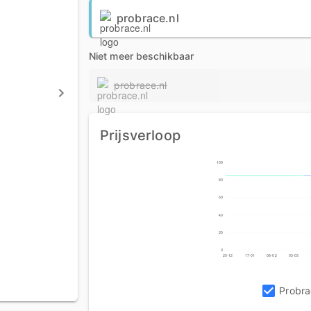
probrace.nl
Niet meer beschikbaar
probrace.nl
Prijsverloop
100
80
60
40
20
0
25-12
17-01
08-02
03-03
Probra