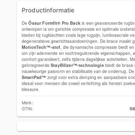
Productinformatie
De
Össur Formfit® Pro Back
is een geavanceerde rugbr
ontworpen is om gerichte compressie en optimale onderst
bieden bij rugklachten zoals lage rugpijn, lumbosacrale ve
degeneratieve gewrichtsaandoeningen. De brace maakt g
MotionTech™-stof
, die dynamische compressie biedt en
om zijn ademende en vochtregulerende eigenschappen, w
comfort garandeert, zelfs tijdens dagelijkse activiteiten. M
geïntegreerde
StayBilizer™-technologie
biedt de brace
nauwkeurige pasvorm en stabilisatie van de onderrug. De
SmartPad™
zorgt voor extra demping en aanpasbare ond
ideaal voor mensen die zowel verlichting als herstel zoek
blessure.
Merk:
GTIN:
56