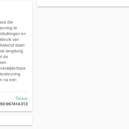
ace die
euning te
rstuikingen en
ebruik van
 bekend staat
at langdurig
et de
 een
 verwijderbare
ersteuning,
en na een
Össur
90967414313